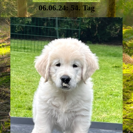
06.06.24: 54. Tag