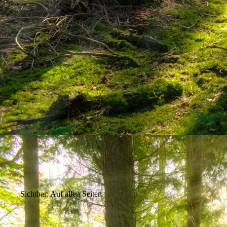
Sichtbar: Auf allen Seiten