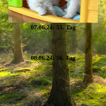
07.06.24: 55. Tag
08.06.24: 56. Tag