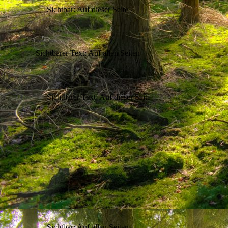
Sichtbar: Auf dieser Seite
Sichtbarer Text: Auf allen Seiten
Sichtbarer Text: Auf dieser Seite
Sichtbar: Auf allen Seiten