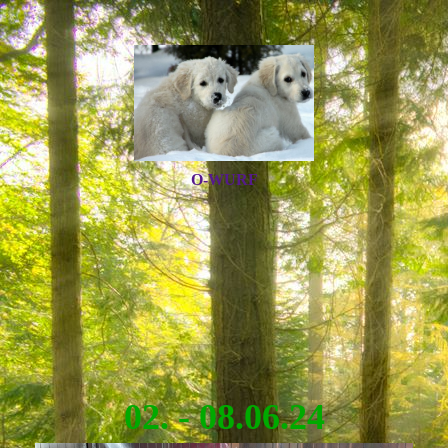
O-WURF
02. - 08.06.24