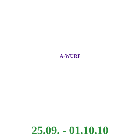
A-WURF
25.09. - 01.10.10