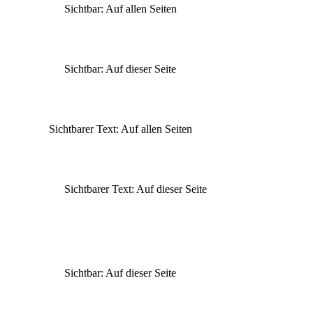
Sichtbar: Auf allen Seiten
Sichtbar: Auf dieser Seite
Sichtbarer Text: Auf allen Seiten
Sichtbarer Text: Auf dieser Seite
Sichtbar: Auf dieser Seite