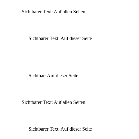
Sichtbarer Text: Auf allen Seiten
Sichtbarer Text: Auf dieser Seite
Sichtbar: Auf dieser Seite
Sichtbarer Text: Auf allen Seiten
Sichtbarer Text: Auf dieser Seite