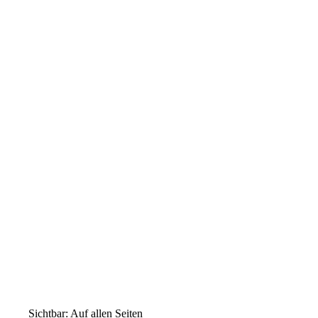
Sichtbar: Auf allen Seiten