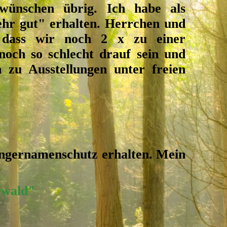
wünschen übrig. Ich habe als
ehr gut" erhalten. Herrchen und
 dass wir noch 2 x zu einer
noch so schlecht drauf sein und
 zu Ausstellungen unter freien
ingernamenschutz erhalten. Mein
rwald"