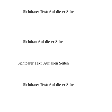
Sichtbarer Text: Auf dieser Seite
Sichtbar: Auf dieser Seite
Sichtbarer Text: Auf allen Seiten
Sichtbarer Text: Auf dieser Seite