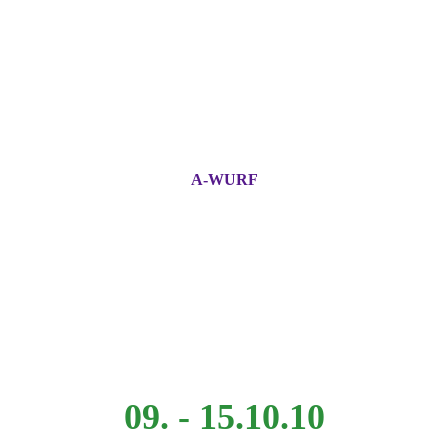
A-WURF
09. - 15.10.10