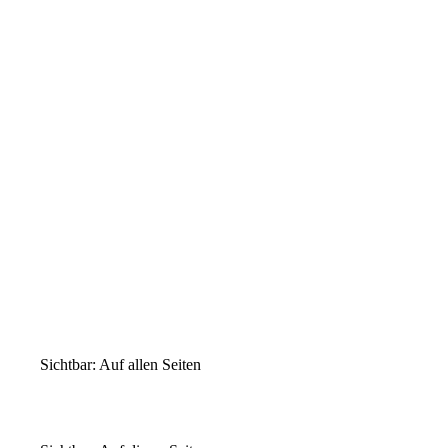
Sichtbar: Auf allen Seiten