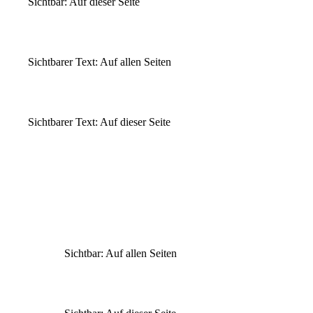
Sichtbar: Auf dieser Seite
Sichtbarer Text: Auf allen Seiten
Sichtbarer Text: Auf dieser Seite
Sichtbar: Auf allen Seiten