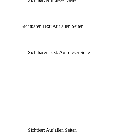
Sichtbar: Auf dieser Seite
Sichtbarer Text: Auf allen Seiten
Sichtbarer Text: Auf dieser Seite
Sichtbar: Auf allen Seiten