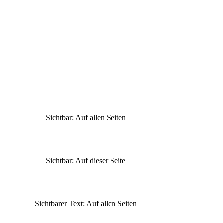
Sichtbar: Auf allen Seiten
Sichtbar: Auf dieser Seite
Sichtbarer Text: Auf allen Seiten