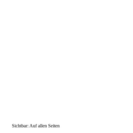
Sichtbar: Auf allen Seiten