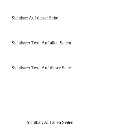
Sichtbar: Auf dieser Seite
Sichtbarer Text: Auf allen Seiten
Sichtbarer Text: Auf dieser Seite
Sichtbar: Auf allen Seiten