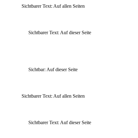
Sichtbarer Text: Auf allen Seiten
Sichtbarer Text: Auf dieser Seite
Sichtbar: Auf dieser Seite
Sichtbarer Text: Auf allen Seiten
Sichtbarer Text: Auf dieser Seite