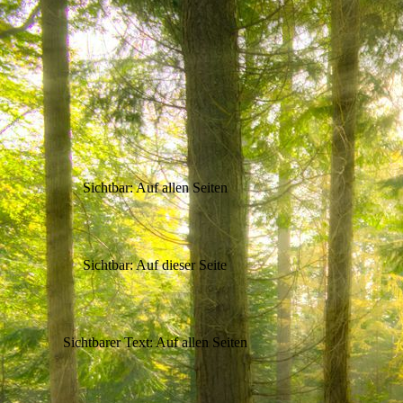
Sichtbar: Auf allen Seiten
Sichtbar: Auf dieser Seite
Sichtbarer Text: Auf allen Seiten