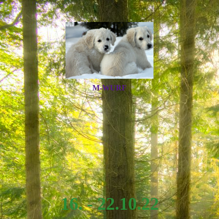
M-WURF
16. - 22.10.22