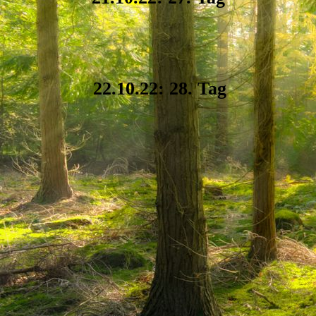
22.10.22: 28. Tag