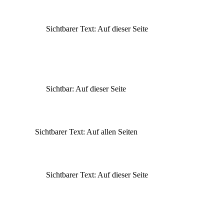
Sichtbarer Text: Auf dieser Seite
Sichtbar: Auf dieser Seite
Sichtbarer Text: Auf allen Seiten
Sichtbarer Text: Auf dieser Seite