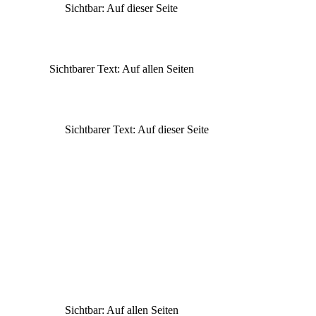
Sichtbar: Auf dieser Seite
Sichtbarer Text: Auf allen Seiten
Sichtbarer Text: Auf dieser Seite
Sichtbar: Auf allen Seiten