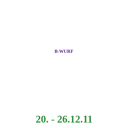
B-WURF
20. - 26.12.11